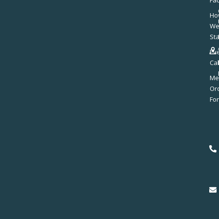
Fac
Ho
W
St
Ev
Ca
Me